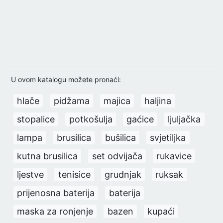
U ovom katalogu možete pronaći:
hlače
pidžama
majica
haljina
stopalice
potkošulja
gaćice
ljuljačka
lampa
brusilica
bušilica
svjetiljka
kutna brusilica
set odvijača
rukavice
ljestve
tenisice
grudnjak
ruksak
prijenosna baterija
baterija
maska za ronjenje
bazen
kupaći