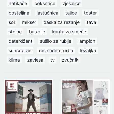
natikače
bokserice
vješalice
posteljina
jastučnica
tajice
toster
sol
mikser
daska za rezanje
tava
stolac
baterije
kanta za smeće
deterdžent
sušilo za rublje
lampion
suncobran
rashladna torba
ležaljka
klima
zavjesa
tv
zvučnik