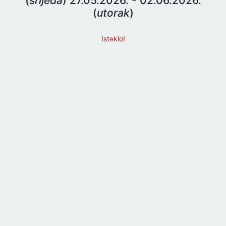
(
srijeda
) 27.05.2026. - 02.06.2026.
(
utorak
)
Isteklo!