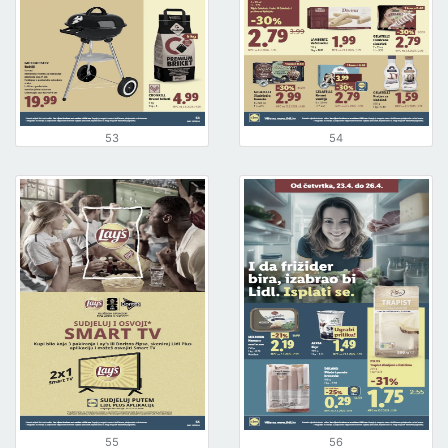
53
54
55
56