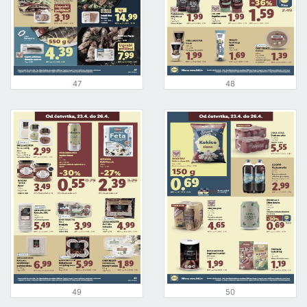
47
48
49
50