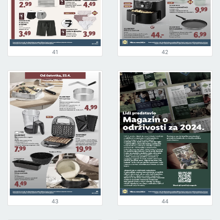
41
42
43
44