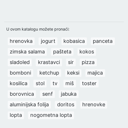
U ovom katalogu možete pronaći:
hrenovka
jogurt
kobasica
panceta
zimska salama
pašteta
kokos
sladoled
krastavci
sir
pizza
bomboni
ketchup
keksi
majica
kosilica
stol
tv
miš
toster
borovnica
senf
jabuka
aluminijska folija
doritos
hrenovke
lopta
nogometna lopta