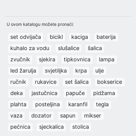
U ovom katalogu možete pronaći:
set odvijača
bicikl
kaciga
baterija
kuhalo za vodu
slušalice
šalica
zvučnik
sjekira
tipkovnica
lampa
led žarulja
svjetiljka
krpa
ulje
ručnik
rukavice
set šalica
bokserice
deka
jastučnica
papuče
pidžama
plahta
posteljina
karanfil
tegla
vaza
dozator
sapun
mikser
pećnica
sjeckalica
stolica