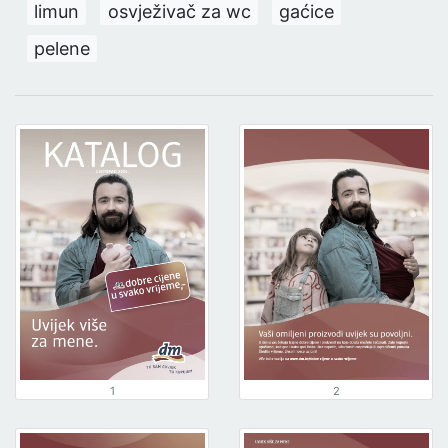
limun
osvježivač za wc
gaćice
pelene
1
2