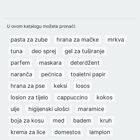
U ovom katalogu možete pronaći:
pasta za zube
hrana za mačke
mrkva
tuna
deo sprej
gel za tuširanje
parfem
maskara
deterdžent
naranča
pećnica
toaletni papir
hrana za pse
keksi
losos
losion za tijelo
cappuccino
kokos
ulje
higijenski ulošci
maramice
boja za kosu
med
badem
kruh
krema za lice
domestos
lampion