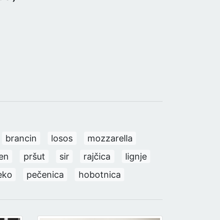
brancin
losos
mozzarella
len
pršut
sir
rajčica
lignje
eko
pečenica
hobotnica