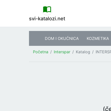
svi-katalozi.net
DOM I OKUĆNICA
KOZMETIKA
Početna
Interspar
Katalog
INTERS
(
če