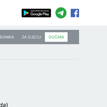
EHNIKA
ZA DJECU
DUĆANI
eda
)