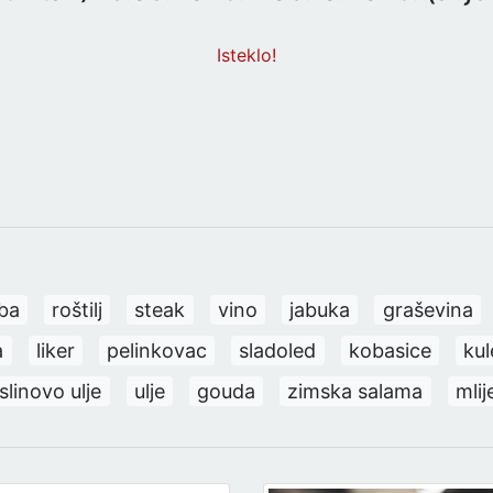
Isteklo!
iba
roštilj
steak
vino
jabuka
graševina
a
liker
pelinkovac
sladoled
kobasice
ku
linovo ulje
ulje
gouda
zimska salama
mlij