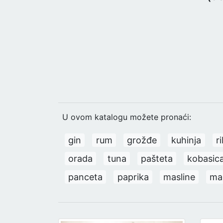
U ovom katalogu možete pronaći:
gin
rum
grožđe
kuhinja
r
orada
tuna
pašteta
kobasic
panceta
paprika
masline
mas