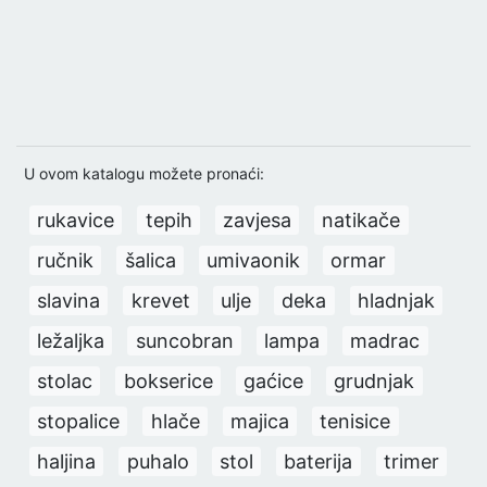
U ovom katalogu možete pronaći:
rukavice
tepih
zavjesa
natikače
ručnik
šalica
umivaonik
ormar
slavina
krevet
ulje
deka
hladnjak
ležaljka
suncobran
lampa
madrac
stolac
bokserice
gaćice
grudnjak
stopalice
hlače
majica
tenisice
haljina
puhalo
stol
baterija
trimer