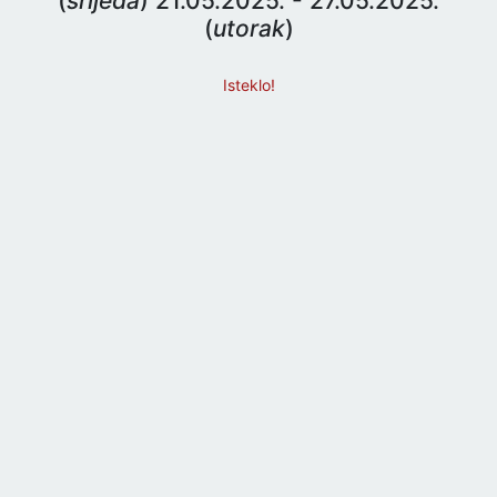
(
srijeda
) 21.05.2025. - 27.05.2025.
(
utorak
)
Isteklo!