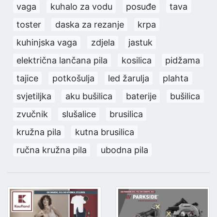
vaga
kuhalo za vodu
posuđe
tava
toster
daska za rezanje
krpa
kuhinjska vaga
zdjela
jastuk
električna lančana pila
kosilica
pidžama
tajice
potkošulja
led žarulja
plahta
svjetiljka
aku bušilica
baterije
bušilica
zvučnik
slušalice
brusilica
kružna pila
kutna brusilica
ručna kružna pila
ubodna pila