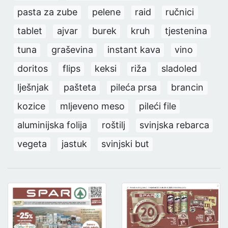
pasta za zube
pelene
raid
ručnici
tablet
ajvar
burek
kruh
tjestenina
tuna
graševina
instant kava
vino
doritos
flips
keksi
riža
sladoled
lješnjak
pašteta
pileća prsa
brancin
kozice
mljeveno meso
pileći file
aluminijska folija
roštilj
svinjska rebarca
vegeta
jastuk
svinjski but