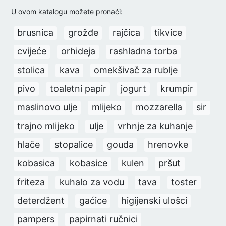
U ovom katalogu možete pronaći:
brusnica
grožđe
rajčica
tikvice
cvijeće
orhideja
rashladna torba
stolica
kava
omekšivač za rublje
pivo
toaletni papir
jogurt
krumpir
maslinovo ulje
mlijeko
mozzarella
sir
trajno mlijeko
ulje
vrhnje za kuhanje
hlače
stopalice
gouda
hrenovke
kobasica
kobasice
kulen
pršut
friteza
kuhalo za vodu
tava
toster
deterdžent
gaćice
higijenski ulošci
pampers
papirnati ručnici