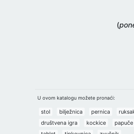
(
pone
U ovom katalogu možete pronaći:
stol
bilježnica
pernica
ruksa
društvena igra
kockice
papuče
tablet
tipkovnica
zvučnik