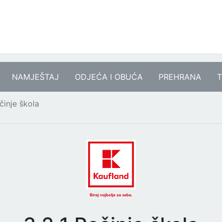
NAMJEŠTAJ
ODJEĆA I OBUĆA
PREHRANA
T
činje škola