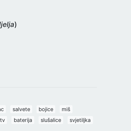
jelja
)
ac
salvete
bojice
miš
tv
baterija
slušalice
svjetiljka