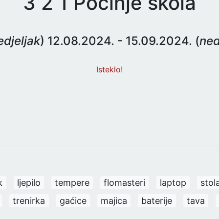
3 2 1 Počinje škola
djeljak
) 12.08.2024. - 15.09.2024. (
ned
Isteklo!
k
ljepilo
tempere
flomasteri
laptop
stol
trenirka
gaćice
majica
baterije
tava