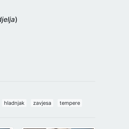
jelja
)
hladnjak
zavjesa
tempere