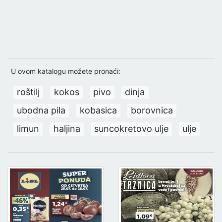
U ovom katalogu možete pronaći:
roštilj
kokos
pivo
dinja
ubodna pila
kobasica
borovnica
limun
haljina
suncokretovo ulje
ulje