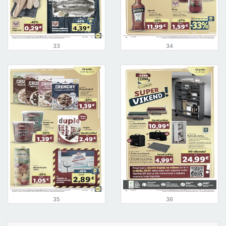
33
34
35
36