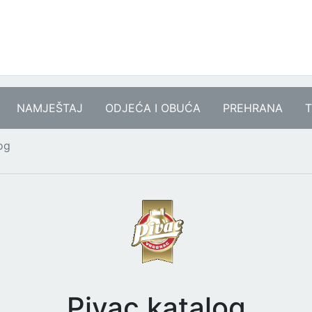
NAMJEŠTAJ
ODJEĆA I OBUĆA
PREHRANA
T
og
Pivac katalog