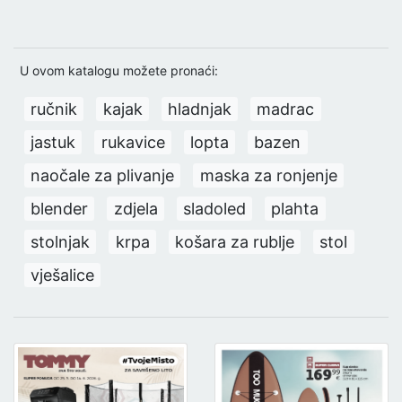
U ovom katalogu možete pronaći:
ručnik
kajak
hladnjak
madrac
jastuk
rukavice
lopta
bazen
naočale za plivanje
maska za ronjenje
blender
zdjela
sladoled
plahta
stolnjak
krpa
košara za rublje
stol
vješalice