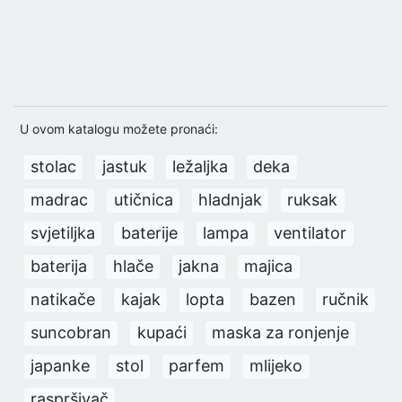
U ovom katalogu možete pronaći:
stolac
jastuk
ležaljka
deka
madrac
utičnica
hladnjak
ruksak
svjetiljka
baterije
lampa
ventilator
baterija
hlače
jakna
majica
natikače
kajak
lopta
bazen
ručnik
suncobran
kupaći
maska za ronjenje
japanke
stol
parfem
mlijeko
raspršivač