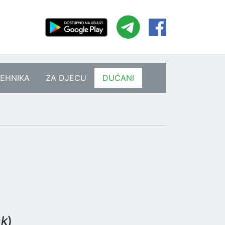
EHNIKA
ZA DJECU
DUĆANI
ak
)