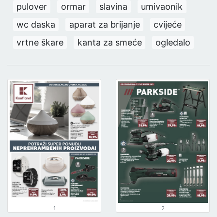
pulover
ormar
slavina
umivaonik
wc daska
aparat za brijanje
cvijeće
vrtne škare
kanta za smeće
ogledalo
1
2