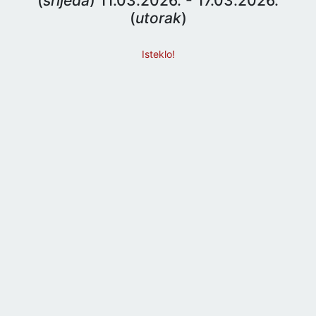
(
srijeda
) 11.03.2026. - 17.03.2026.
(
utorak
)
Isteklo!