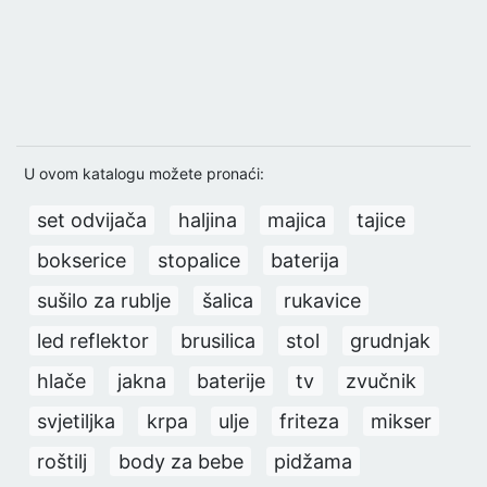
U ovom katalogu možete pronaći:
set odvijača
haljina
majica
tajice
bokserice
stopalice
baterija
sušilo za rublje
šalica
rukavice
led reflektor
brusilica
stol
grudnjak
hlače
jakna
baterije
tv
zvučnik
svjetiljka
krpa
ulje
friteza
mikser
roštilj
body za bebe
pidžama