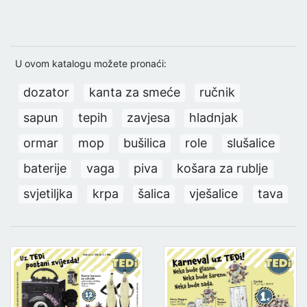
U ovom katalogu možete pronaći:
dozator
kanta za smeće
ručnik
sapun
tepih
zavjesa
hladnjak
ormar
mop
bušilica
role
slušalice
baterije
vaga
piva
košara za rublje
svjetiljka
krpa
šalica
vješalice
tava