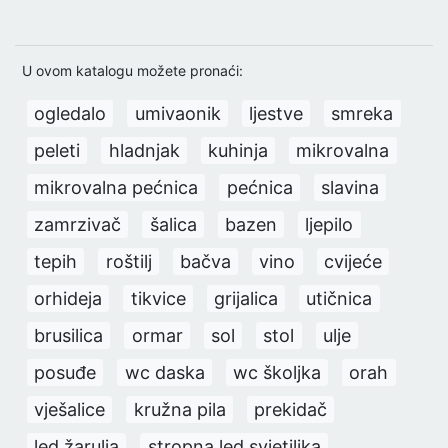
U ovom katalogu možete pronaći:
ogledalo
umivaonik
ljestve
smreka
peleti
hladnjak
kuhinja
mikrovalna
mikrovalna pećnica
pećnica
slavina
zamrzivač
šalica
bazen
ljepilo
tepih
roštilj
bačva
vino
cvijeće
orhideja
tikvice
grijalica
utičnica
brusilica
ormar
sol
stol
ulje
posuđe
wc daska
wc školjka
orah
vješalice
kružna pila
prekidač
led žarulja
stropna led svjetiljka