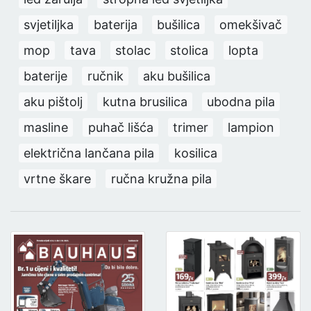
svjetiljka
baterija
bušilica
omekšivač
mop
tava
stolac
stolica
lopta
baterije
ručnik
aku bušilica
aku pištolj
kutna brusilica
ubodna pila
masline
puhač lišća
trimer
lampion
električna lančana pila
kosilica
vrtne škare
ručna kružna pila