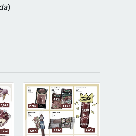
eda
)