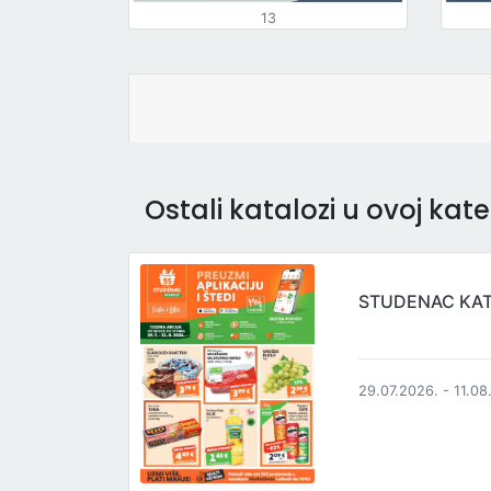
13
Ostali katalozi u ovoj kateg
STUDENAC KA
29.07.2026. - 11.08