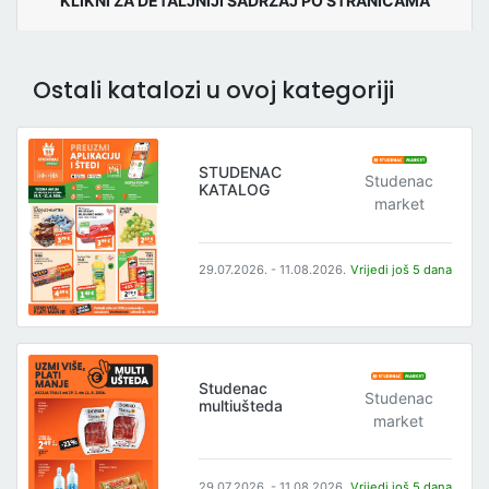
KLIKNI ZA DETALJNIJI SADRŽAJ PO STRANICAMA
Ostali katalozi u ovoj kategoriji
STUDENAC
Studenac
KATALOG
market
29.07.2026. - 11.08.2026.
Vrijedi još 5 dana
Studenac
Studenac
multiušteda
market
29.07.2026. - 11.08.2026.
Vrijedi još 5 dana