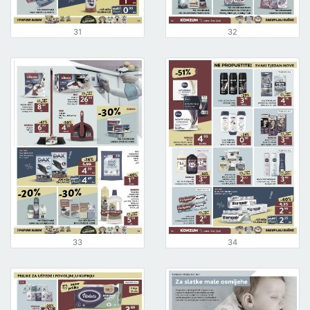
31
32
33
34