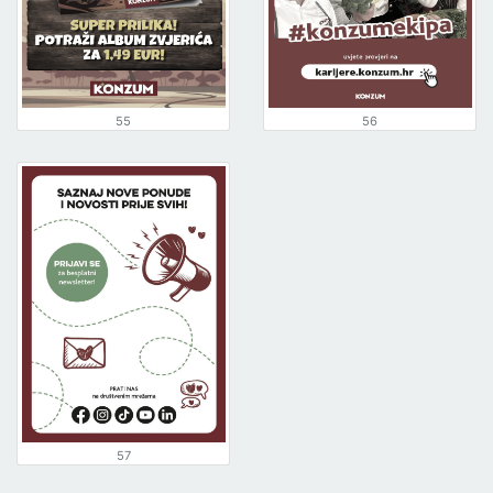
55
56
57