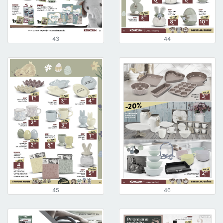
43
44
45
46