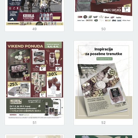
49
50
51
52