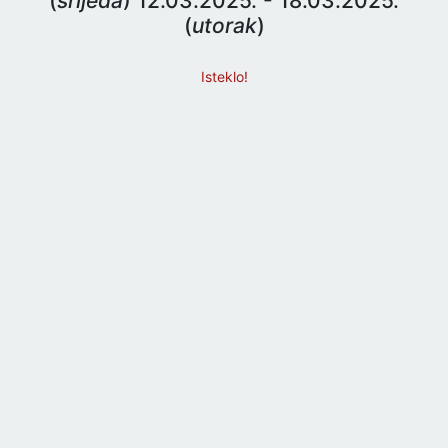
(
srijeda
) 12.03.2025. - 18.03.2025.
(
utorak
)
Isteklo!