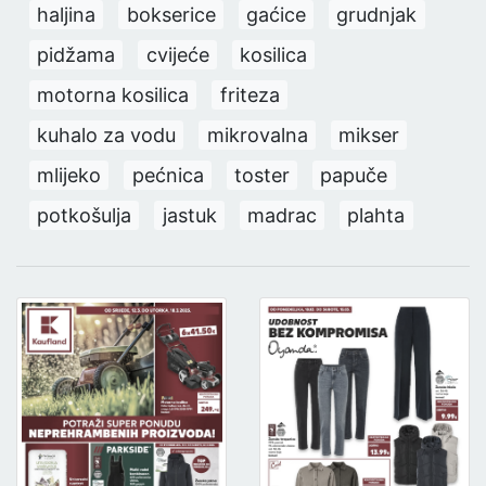
haljina
bokserice
gaćice
grudnjak
pidžama
cvijeće
kosilica
motorna kosilica
friteza
kuhalo za vodu
mikrovalna
mikser
mlijeko
pećnica
toster
papuče
potkošulja
jastuk
madrac
plahta