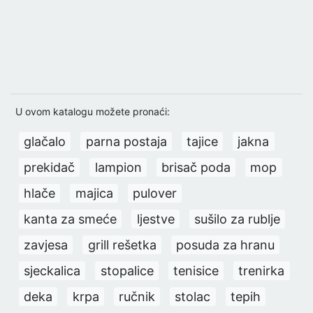
U ovom katalogu možete pronaći:
glačalo
parna postaja
tajice
jakna
prekidač
lampion
brisač poda
mop
hlače
majica
pulover
kanta za smeće
ljestve
sušilo za rublje
zavjesa
grill rešetka
posuda za hranu
sjeckalica
stopalice
tenisice
trenirka
deka
krpa
ručnik
stolac
tepih