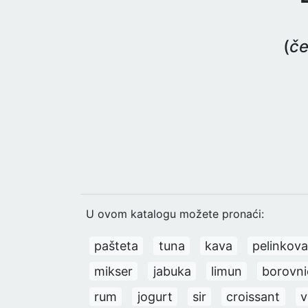
(
če
U ovom katalogu možete pronaći:
pašteta
tuna
kava
pelinkov
mikser
jabuka
limun
borovni
rum
jogurt
sir
croissant
v