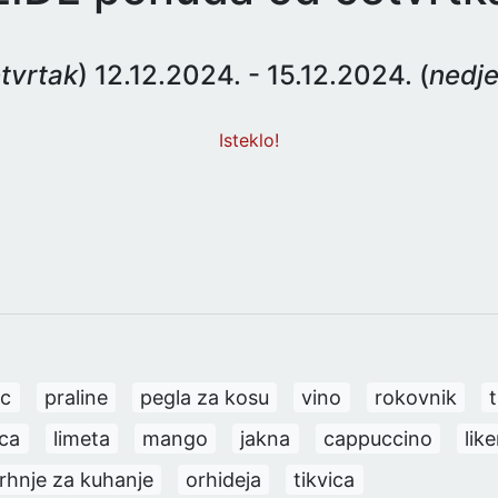
tvrtak
) 12.12.2024. - 15.12.2024. (
nedje
Isteklo!
ac
praline
pegla za kosu
vino
rokovnik
t
ca
limeta
mango
jakna
cappuccino
like
rhnje za kuhanje
orhideja
tikvica