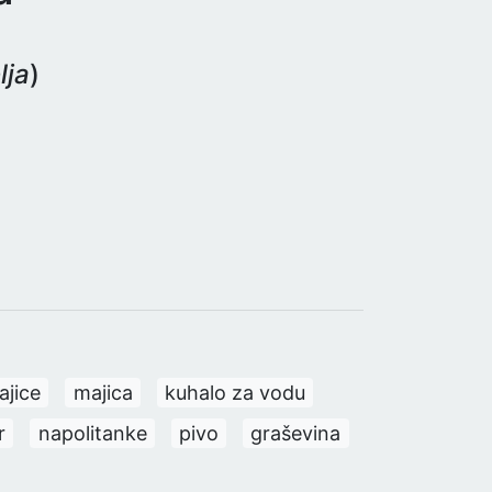
lja
)
ajice
majica
kuhalo za vodu
r
napolitanke
pivo
graševina