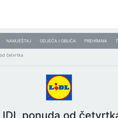
NAMJEŠTAJ
ODJEĆA I OBUĆA
PREHRANA
T
od četvrtka
LIDL ponuda od četvrtk