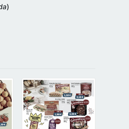
eda
)