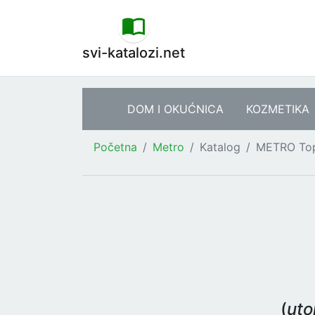
svi-katalozi.net
DOM I OKUĆNICA
KOZMETIKA
Početna
Metro
Katalog
METRO Top
(
uto