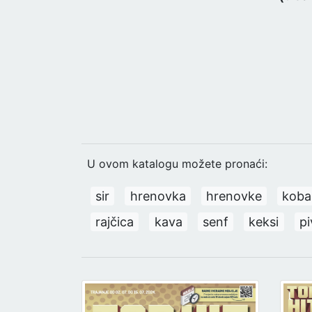
U ovom katalogu možete pronaći:
sir
hrenovka
hrenovke
koba
rajčica
kava
senf
keksi
pi