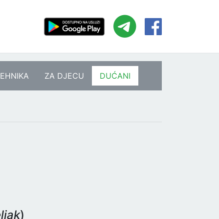
EHNIKA
ZA DJECU
DUĆANI
ljak
)