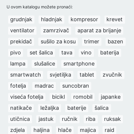
U ovom katalogu možete pronaći:
grudnjak
hladnjak
kompresor
krevet
ventilator
zamrzivač
aparat za brijanje
prekidač
sušilo za kosu
trimer
bazen
pivo
set šalica
tava
vino
baterija
lampa
slušalice
smartphone
smartwatch
svjetiljka
tablet
zvučnik
fotelja
madrac
suncobran
viseća fotelja
bicikl
romobil
japanke
natikače
ležaljka
baterije
šalica
utičnica
jastuk
ručnik
riba
ruksak
zdjela
haljina
hlače
majica
raid