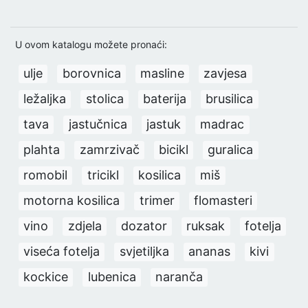
U ovom katalogu možete pronaći:
ulje
borovnica
masline
zavjesa
ležaljka
stolica
baterija
brusilica
tava
jastučnica
jastuk
madrac
plahta
zamrzivač
bicikl
guralica
romobil
tricikl
kosilica
miš
motorna kosilica
trimer
flomasteri
vino
zdjela
dozator
ruksak
fotelja
viseća fotelja
svjetiljka
ananas
kivi
kockice
lubenica
naranča