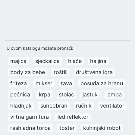
U ovom katalogu možete pronaći:
majica
sjeckalica
hlače
haljina
body za bebe
roštilj
društvena igra
friteza
mikser
tava
posuda za hranu
pećnica
krpa
stolac
jastuk
lampa
hladnjak
suncobran
ručnik
ventilator
vrtna garnitura
led reflektor
rashladna torba
toster
kuhinjski robot