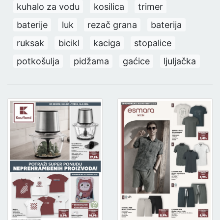
kuhalo za vodu
kosilica
trimer
baterije
luk
rezač grana
baterija
ruksak
bicikl
kaciga
stopalice
potkošulja
pidžama
gaćice
ljuljačka