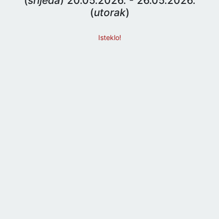
(
srijeda
) 20.05.2026. - 26.05.2026.
(
utorak
)
Isteklo!