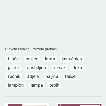
U ovom katalogu možete pronaći:
hlače
majica
lopta
jastučnica
jastuk
posteljina
ruksak
deka
ručnik
zdjela
haljina
tajice
lampion
lampa
tepih