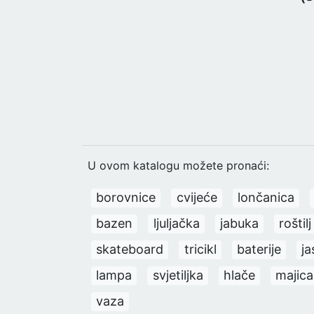
U ovom katalogu možete pronaći:
borovnice
cvijeće
lončanica
bazen
ljuljačka
jabuka
roštilj
skateboard
tricikl
baterije
ja
lampa
svjetiljka
hlače
majica
vaza