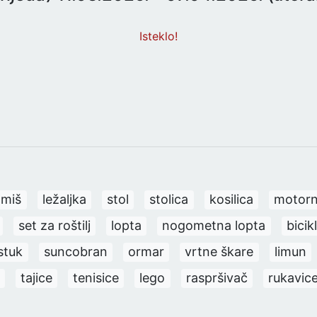
Isteklo!
miš
ležaljka
stol
stolica
kosilica
motorn
set za roštilj
lopta
nogometna lopta
bicikl
stuk
suncobran
ormar
vrtne škare
limun
tajice
tenisice
lego
raspršivač
rukavic