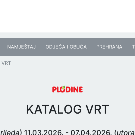
NAMJEŠTAJ
ODJEĆA I OBUĆA
PREHRANA
T
 VRT
KATALOG VRT
rijeda
) 11.03.2026. - 07.04.2026. (
utora