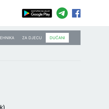
EHNIKA
ZA DJECU
DUĆANI
k
)