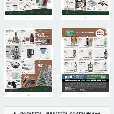
5
6
7
8
KLIKNI ZA DETALJNIJI SADRŽAJ PO STRANICAMA