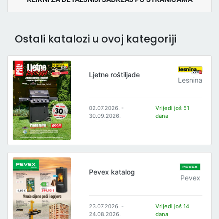
Ostali katalozi u ovoj kategoriji
Ljetne roštiljade
Lesnina
02.07.2026. -
Vrijedi još 51
30.09.2026.
dana
Pevex katalog
Pevex
23.07.2026. -
Vrijedi još 14
24.08.2026.
dana