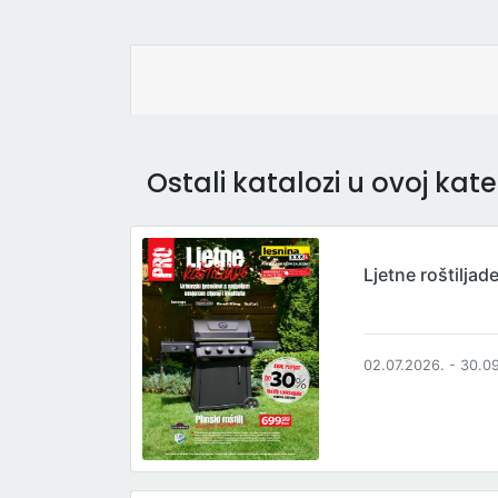
Ostali katalozi u ovoj kateg
Ljetne roštiljad
02.07.2026. - 30.0