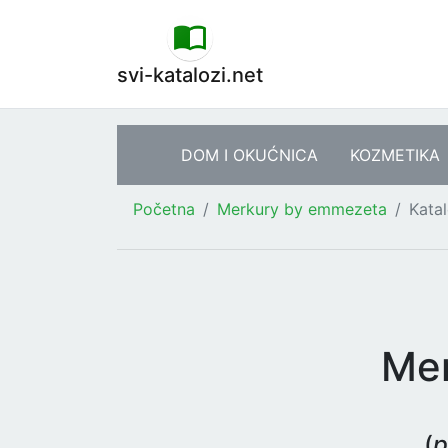
svi-katalozi.net
DOM I OKUĆNICA
KOZMETIKA
Početna
Merkury by emmezeta
Kata
Mer
(
p