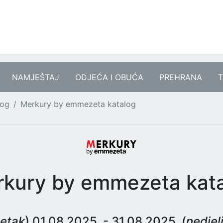
NAMJEŠTAJ
ODJEĆA I OBUĆA
PREHRANA
T
log
Merkury by emmezeta katalog
kury by emmezeta kat
etak
) 01.08.2025. - 31.08.2025. (
nedjel