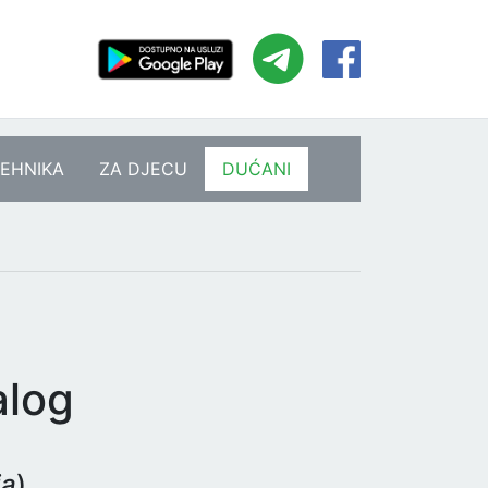
EHNIKA
ZA DJECU
DUĆANI
alog
ja
)