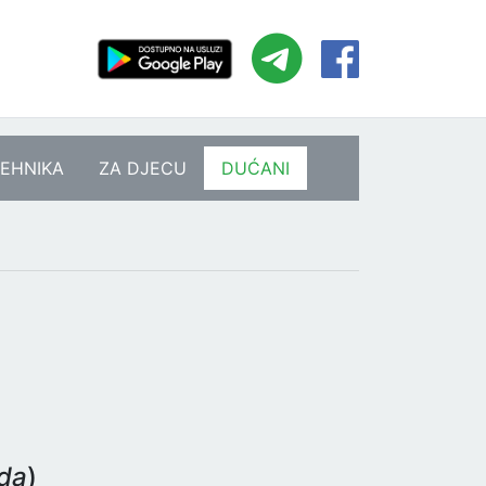
EHNIKA
ZA DJECU
DUĆANI
eda
)