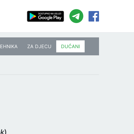
EHNIKA
ZA DJECU
DUĆANI
ak
)