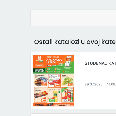
Ostali katalozi u ovoj kateg
STUDENAC KA
29.07.2026. - 11.08