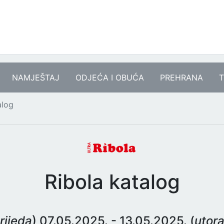
NAMJEŠTAJ
ODJEĆA I OBUĆA
PREHRANA
T
alog
Ribola katalog
rijeda
) 07.05.2025. - 13.05.2025. (
utor