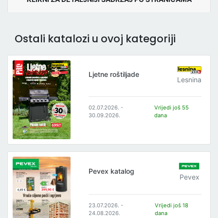
Ostali katalozi u ovoj kategoriji
Ljetne roštiljade
Lesnina
02.07.2026. -
Vrijedi još 55
30.09.2026.
dana
Pevex katalog
Pevex
23.07.2026. -
Vrijedi još 18
24.08.2026.
dana