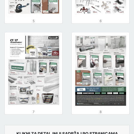
5
6
7
8
KLIKNI ZA DETALJNIJI SADRŽAJ PO STRANICAMA