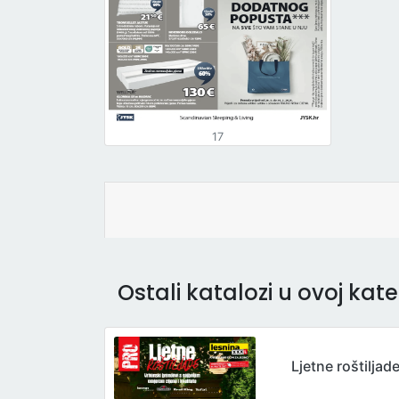
17
Ostali katalozi u ovoj kateg
Ljetne roštiljad