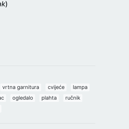
ak
)
vrtna garnitura
cvijeće
lampa
ac
ogledalo
plahta
ručnik