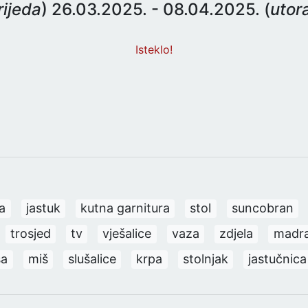
rijeda
) 26.03.2025. - 08.04.2025. (
utor
Isteklo!
a
jastuk
kutna garnitura
stol
suncobran
trosjed
tv
vješalice
vaza
zdjela
madr
ša
miš
slušalice
krpa
stolnjak
jastučnica