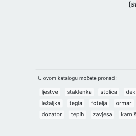
(
s
U ovom katalogu možete pronaći:
ljestve
staklenka
stolica
dek
ležaljka
tegla
fotelja
ormar
dozator
tepih
zavjesa
karni