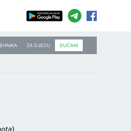
EHNIKA
ZA DJECU
DUĆANI
bota
)