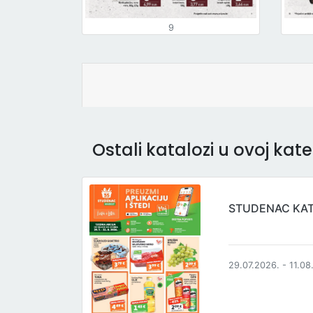
9
Ostali katalozi u ovoj kateg
STUDENAC KA
29.07.2026. - 11.08