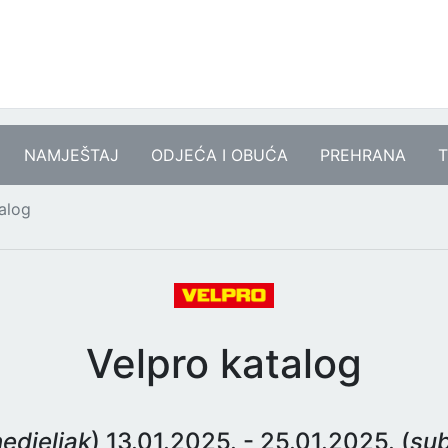
NAMJEŠTAJ
ODJEĆA I OBUĆA
PREHRANA
T
alog
Velpro katalog
edjeljak
) 13.01.2025. - 25.01.2025. (
su