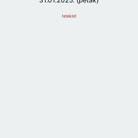
31.01.2025. (
petak
)
Isteklo!