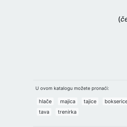
(
č
U ovom katalogu možete pronaći:
hlače
majica
tajice
bokseric
tava
trenirka