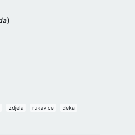
eda
)
zdjela
rukavice
deka