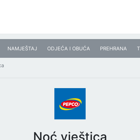
NAMJEŠTAJ
ODJEĆA I OBUĆA
PREHRANA
T
ca
Noć vještica