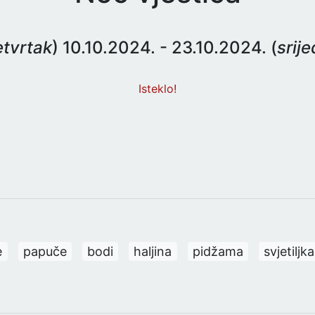
etvrtak
) 10.10.2024. - 23.10.2024. (
srij
Isteklo!
e
papuče
bodi
haljina
pidžama
svjetiljka