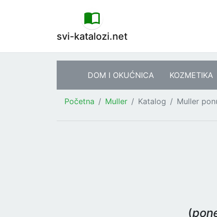
svi-katalozi.net
DOM I OKUĆNICA
KOZMETIKA
Početna
Muller
Katalog
Muller pon
(
pone