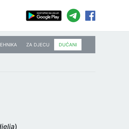
EHNIKA
ZA DJECU
DUĆANI
a
jelja
)