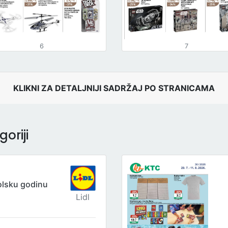
6
7
KLIKNI ZA DETALJNIJI SADRŽAJ PO STRANICAMA
oriji
olsku godinu
Lidl