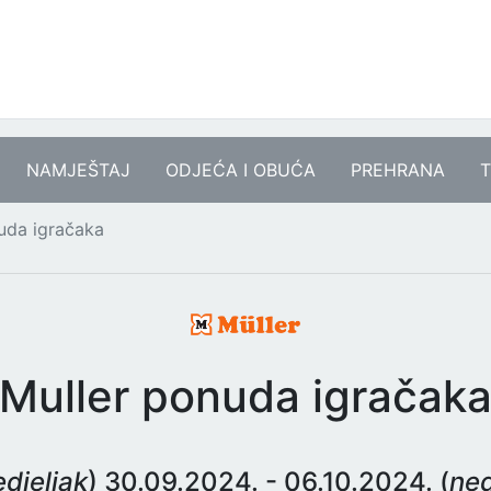
NAMJEŠTAJ
ODJEĆA I OBUĆA
PREHRANA
T
uda igračaka
Muller ponuda igračak
djeljak
) 30.09.2024. - 06.10.2024. (
ned