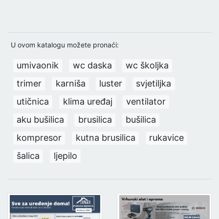
U ovom katalogu možete pronaći:
umivaonik
wc daska
wc školjka
trimer
karniša
luster
svjetiljka
utičnica
klima uređaj
ventilator
aku bušilica
brusilica
bušilica
kompresor
kutna brusilica
rukavice
šalica
ljepilo