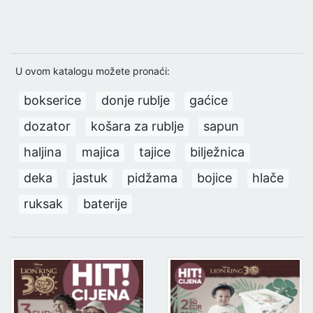
U ovom katalogu možete pronaći:
bokserice
donje rublje
gaćice
dozator
košara za rublje
sapun
haljina
majica
tajice
bilježnica
deka
jastuk
pidžama
bojice
hlače
ruksak
baterije