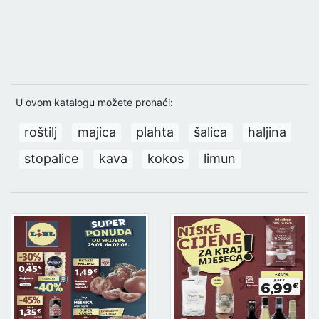
U ovom katalogu možete pronaći:
roštilj
majica
plahta
šalica
haljina
stopalice
kava
kokos
limun