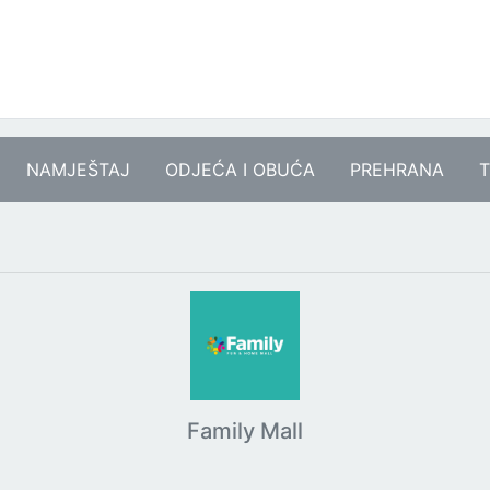
NAMJEŠTAJ
ODJEĆA I OBUĆA
PREHRANA
T
Family Mall