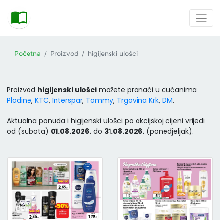
Početna
Proizvod
higijenski ulošci
Proizvod
higijenski ulošci
možete pronaći u dućanima
Plodine
,
KTC
,
Interspar
,
Tommy
,
Trgovina Krk
,
DM
.
Aktualna ponuda i higijenski ulošci po akcijskoj cijeni vrijedi
od (subota)
01.08.2026.
do
31.08.2026.
(ponedjeljak).