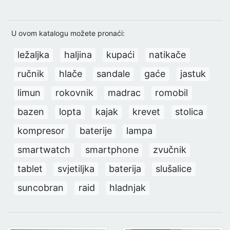
U ovom katalogu možete pronaći:
ležaljka
haljina
kupaći
natikače
ručnik
hlače
sandale
gaće
jastuk
limun
rokovnik
madrac
romobil
bazen
lopta
kajak
krevet
stolica
kompresor
baterije
lampa
smartwatch
smartphone
zvučnik
tablet
svjetiljka
baterija
slušalice
suncobran
raid
hladnjak