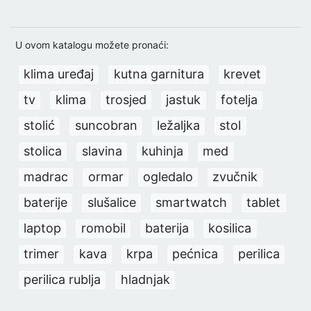
U ovom katalogu možete pronaći:
klima uređaj
kutna garnitura
krevet
tv
klima
trosjed
jastuk
fotelja
stolić
suncobran
ležaljka
stol
stolica
slavina
kuhinja
med
madrac
ormar
ogledalo
zvučnik
baterije
slušalice
smartwatch
tablet
laptop
romobil
baterija
kosilica
trimer
kava
krpa
pećnica
perilica
perilica rublja
hladnjak