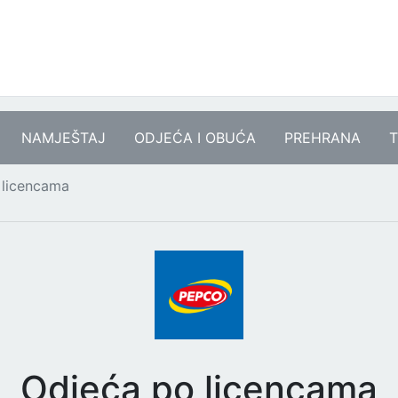
NAMJEŠTAJ
ODJEĆA I OBUĆA
PREHRANA
T
 licencama
Odjeća po licencama