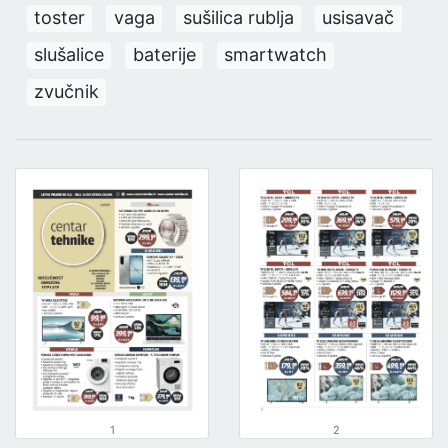
toster
vaga
sušilica rublja
usisavač
slušalice
baterije
smartwatch
zvučnik
1
2