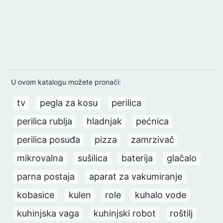
U ovom katalogu možete pronaći:
tv
pegla za kosu
perilica
perilica rublja
hladnjak
pećnica
perilica posuđa
pizza
zamrzivač
mikrovalna
sušilica
baterija
glačalo
parna postaja
aparat za vakumiranje
kobasice
kulen
role
kuhalo vode
kuhinjska vaga
kuhinjski robot
roštilj