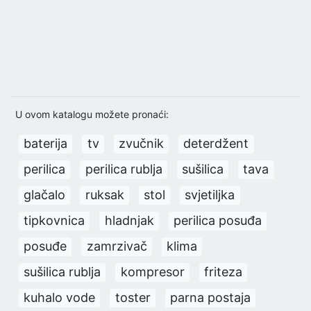
U ovom katalogu možete pronaći:
baterija
tv
zvučnik
deterdžent
perilica
perilica rublja
sušilica
tava
glačalo
ruksak
stol
svjetiljka
tipkovnica
hladnjak
perilica posuđa
posuđe
zamrzivač
klima
sušilica rublja
kompresor
friteza
kuhalo vode
toster
parna postaja