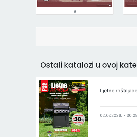
9
Ostali katalozi u ovoj kateg
Ljetne roštiljad
02.07.2026. - 30.0