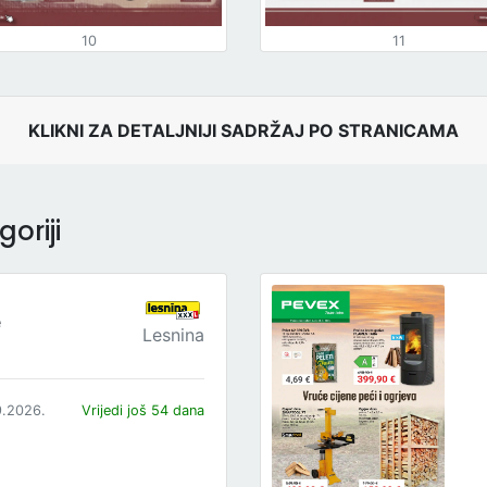
10
11
KLIKNI ZA DETALJNIJI SADRŽAJ PO STRANICAMA
oriji
e
Lesnina
9.2026.
Vrijedi još 54 dana