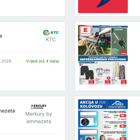
e
KTC
8.2026.
Vrijedi još 4 dana
mezeta
Merkury by
emmezeta