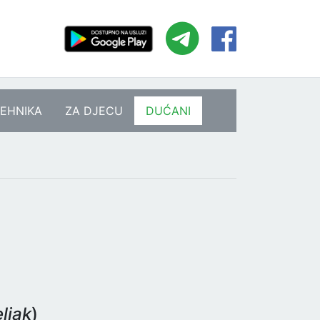
EHNIKA
ZA DJECU
DUĆANI
g
ljak
)